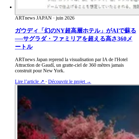
ARTnews JAPAN
·
juin 2026
ガウディ「幻のNY超高層ホテル」がAIで蘇る
──サグラダ・ファミリアを超える高さ360メ
ートル
ARTnews Japan reprend la visualisation par IA de l'Hotel
Attraction de Gaudí, un gratte-ciel de 360 mètres jamais
construit pour New York.
Lire l’article
↗
·
Découvrir le projet
→