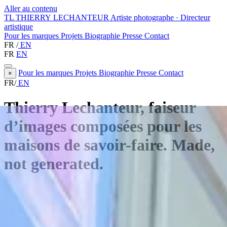
Aller au contenu
TL
THIERRY LECHANTEUR
Artiste photographe · Directeur
artistique
Pour les marques
Projets
Biographie
Presse
Contact
FR
/
EN
FR
EN
Pour les marques
Projets
Biographie
Presse
Contact
×
FR
/
EN
Thierry Lechanteur, faiseur
d’images composées pour les
maisons de savoir-faire. Made,
not generated.